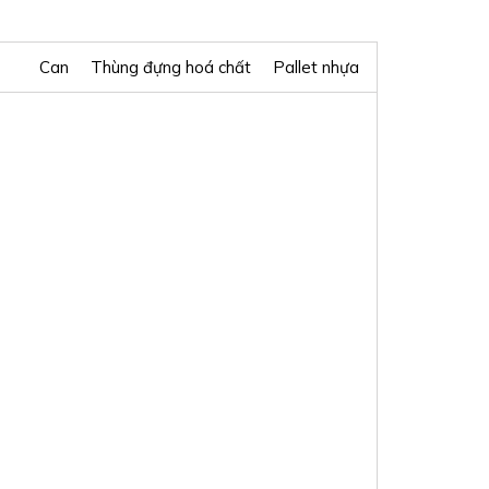
Can
Thùng đựng hoá chất
Pallet nhựa
PALLET PL15 – LK2
1100*1100*150MM
Liên hệ