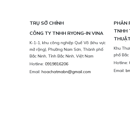
TRỤ SỞ CHÍNH
PHÂN 
TNHH 
CÔNG TY TNHH RYONG-IN VINA
THUẬT
K-1-1, khu công nghiệp Quế Võ (khu vực
Khu Thư
mở rộng), Phường Nam Sơn, Thành phố
phố Bắc 
Bắc Ninh, Tỉnh Bắc Ninh, Việt Nam
Hotline:
Hotline:
0919816206
Email:
b
Email:
hoachatmabn@gmail.com