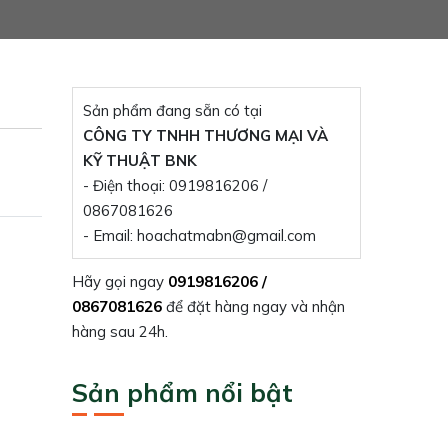
Sản phẩm đang sẵn có tại
CÔNG TY TNHH THƯƠNG MẠI VÀ
KỸ THUẬT BNK
- Điện thoại: 0919816206 /
0867081626
- Email: hoachatmabn@gmail.com
Hãy gọi ngay
0919816206 /
0867081626
để đặt hàng ngay và nhận
hàng sau 24h.
Sản phẩm nổi bật