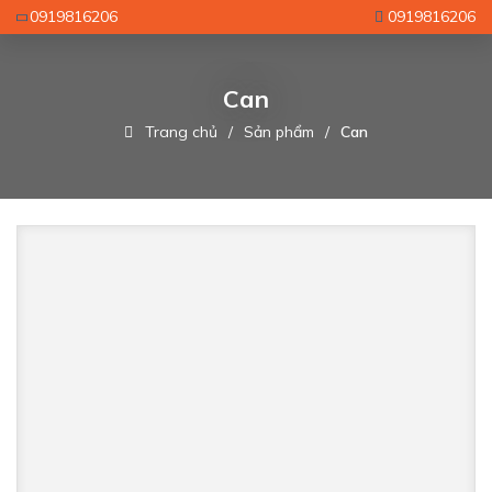
0919816206
0919816206
Can
Trang chủ
Sản phẩm
Can