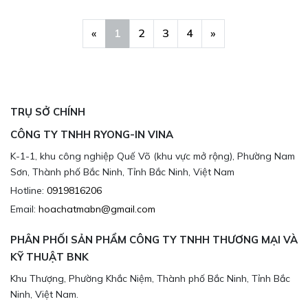
«
1
2
3
4
»
TRỤ SỞ CHÍNH
CÔNG TY TNHH RYONG-IN VINA
K-1-1, khu công nghiệp Quế Võ (khu vực mở rộng), Phường Nam
Sơn, Thành phố Bắc Ninh, Tỉnh Bắc Ninh, Việt Nam
Hotline:
0919816206
Email:
hoachatmabn@gmail.com
PHÂN PHỐI SẢN PHẨM CÔNG TY TNHH THƯƠNG MẠI VÀ
KỸ THUẬT BNK
Khu Thượng, Phường Khắc Niệm, Thành phố Bắc Ninh, Tỉnh Bắc
Ninh, Việt Nam.